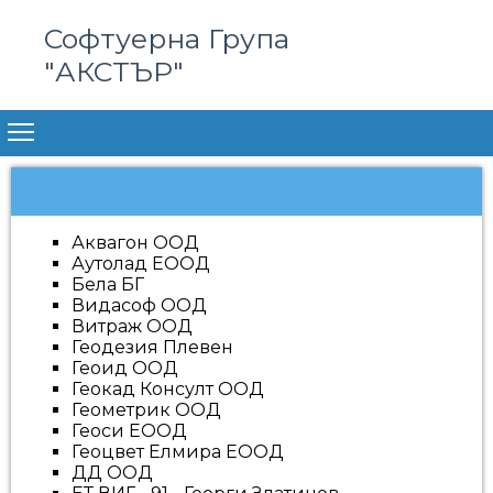
Софтуерна Група
"АКСТЪР"
Аквагон ООД
Аутолад ЕООД
Бела БГ
Видасоф ООД
Витраж ООД
Геодезия Плевен
Геоид ООД
Геокад Консулт ООД
Геометрик ООД
Геоси ЕООД
Геоцвет Елмира ЕООД
ДД ООД