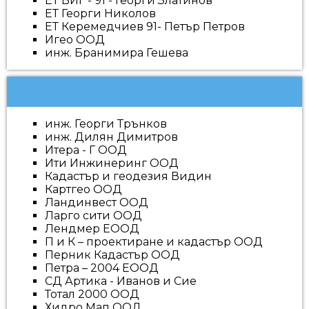
ЕТ ВИГ - 91 - Георги Златинов
ЕТ Георги Николов
ЕТ Керемедчиев 91- Петър Петров
Игео ООД
инж. Бранимира Гешева
инж. Георги Трънков
инж. Дилян Димитров
Итера - Г ООД
Ити Инжинеринг ООД
Кадастър и геодезия Видин
Картгео ООД
Ландинвест ООД
Ларго сити ООД
Лендмер ЕООД
П и К – проектиране и кадастър ООД
Перник Кадастър ООД
Петра – 2004 ЕООД
СД Артика - Иванов и Сие
Тотал 2000 ООД
Хидро Мап ООД.